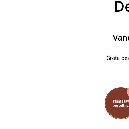
De
Vand
Grote bes
Plaats uw
bestellin