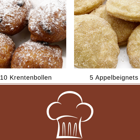
10 Krentenbollen
5 Appelbeignets
€
15,00
€
13,75