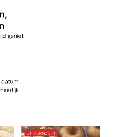
n,
en
ijd geniet
l datum.
eerlijk!