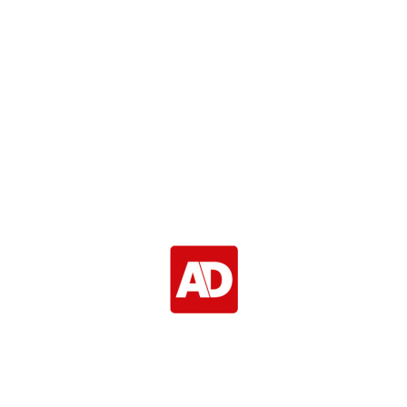
p hoog niveau, zijn permanent hoge
Hier wordt een mens vrolijk van.
 oliebollen zoals oliebollen behoren
Geweldige prestatie !