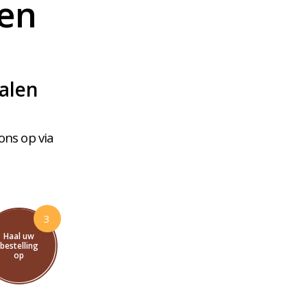
len
alen
ons op via
3
Haal uw
bestelling
op