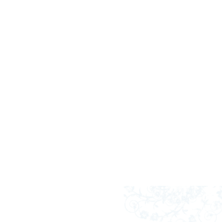
 score wijst op kwaliteit.
 te zijn.